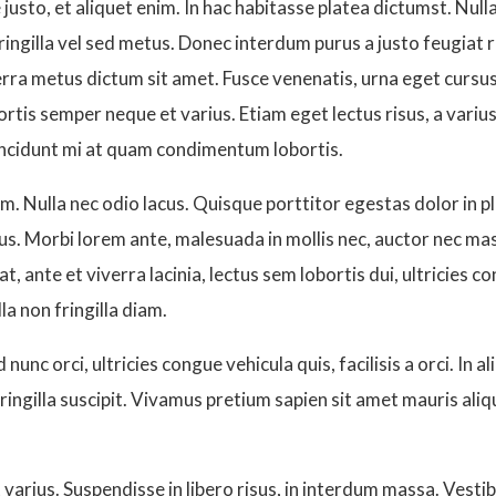
justo, et aliquet enim. In hac habitasse platea dictumst. Nul
fringilla vel sed metus. Donec interdum purus a justo feugiat
rra metus dictum sit amet. Fusce venenatis, urna eget cursus p
bortis semper neque et varius. Etiam eget lectus risus, a vari
 tincidunt mi at quam condimentum lobortis.
m. Nulla nec odio lacus. Quisque porttitor egestas dolor in p
s. Morbi lorem ante, malesuada in mollis nec, auctor nec mas
at, ante et viverra lacinia, lectus sem lobortis dui, ultricies 
a non fringilla diam.
d nunc orci, ultricies congue vehicula quis, facilisis a orci. In
fringilla suscipit. Vivamus pretium sapien sit amet mauris aliq
varius. Suspendisse in libero risus, in interdum massa. Vesti