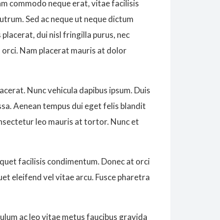
lam commodo neque erat, vitae facilisis
 rutrum. Sed ac neque ut neque dictum
lacerat, dui nisl fringilla purus, nec
us orci. Nam placerat mauris at dolor
lacerat. Nunc vehicula dapibus ipsum. Duis
sa. Aenean tempus dui eget felis blandit
consectetur leo mauris at tortor. Nunc et
 aliquet facilisis condimentum. Donec at orci
uet eleifend vel vitae arcu. Fusce pharetra
bulum ac leo vitae metus faucibus gravida