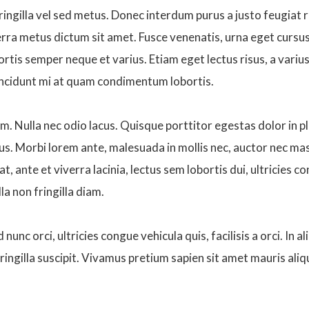
fringilla vel sed metus. Donec interdum purus a justo feugiat
rra metus dictum sit amet. Fusce venenatis, urna eget cursus p
bortis semper neque et varius. Etiam eget lectus risus, a vari
 tincidunt mi at quam condimentum lobortis.
m. Nulla nec odio lacus. Quisque porttitor egestas dolor in p
s. Morbi lorem ante, malesuada in mollis nec, auctor nec mas
at, ante et viverra lacinia, lectus sem lobortis dui, ultricies 
a non fringilla diam.
d nunc orci, ultricies congue vehicula quis, facilisis a orci. In
fringilla suscipit. Vivamus pretium sapien sit amet mauris aliq