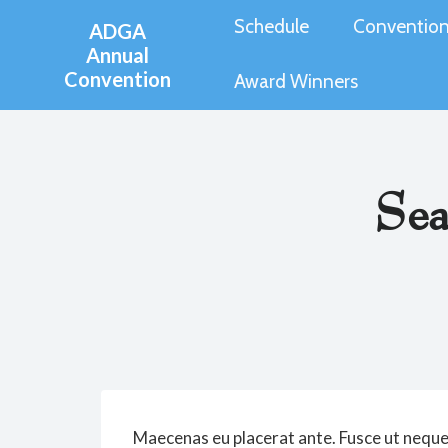
Skip
Schedule
Convention
ADGA
to
Annual
Convention
content
Award Winners
Sea
Maecenas eu placerat ante. Fusce ut neque 