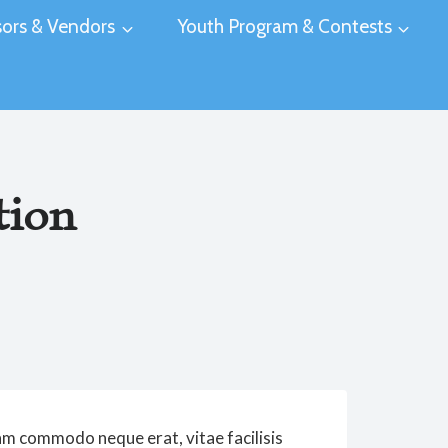
ors & Vendors
Youth Program & Contests
tion
lam commodo neque erat, vitae facilisis